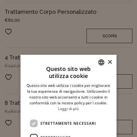
Trattamento Corpo Personalizzato
€
60,00
Aggiungi ai preferiti
SCOPRI
4 Trattamenti Corpo Personalizzati
×
€
240,00
€
200,00
Questo sito web
utilizza cookie
Aggiungi ai preferiti
ITALIAN
SCOPRI
Questo sito web utilizza i cookie per migliorare
ENGLISH
la tua esperienza di navigazione. Utilizzando il
nostro sito web acconsenti a tutti i cookie in
8 Trattamenti Corpo Personalizzati
conformità con la nostra policy per i cookie.
Leggi di più
€
480,00
€
380,00
Aggiungi ai preferiti
STRETTAMENTE NECESSARI
SCOPRI