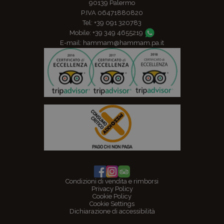
90139 Palermo
P.IVA 06471880820
Tel: +39 091 320783
Mobile: +39 349 4655219
E-mail: hammam@hammam.pa.it
TripAdvisor: certificato di eccellenza per gli anni 2016, 2017
ADDIOPIZZO, consumo ciritico - Pago chi non paga
Condizioni di vendita e rimborsi
Privacy Policy
Cookie Policy
Cookie Settings
Dichiarazione di accessibilità