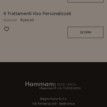
6 Trattamenti Viso Personalizzati
€
270,00
€
220,00
Aggiungi ai preferiti
SCOPRI
Bagno Turco S.r.l.s.
Via Torrearsa 17d - Sede unica