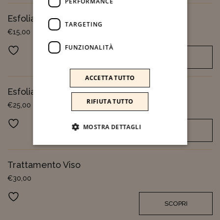
PERFORMANCE
Esfoliazione Viso
TARGETING
€
15,00
FUNZIONALITÀ
Aggiungi ai preferiti
SCOPRI
ACCETTA TUTTO
Esfoliazione E Maschera Viso
RIFIUTA TUTTO
€
25,00
Aggiungi ai preferiti
MOSTRA DETTAGLI
SCOPRI
Trattamento Viso
€
30,00
Aggiungi ai preferiti
SCOPRI