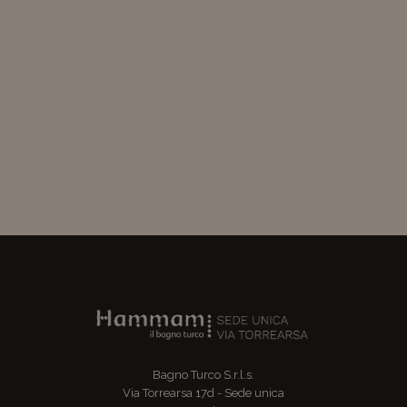
Bagno Turco S.r.l.s.
Via Torrearsa 17d - Sede unica