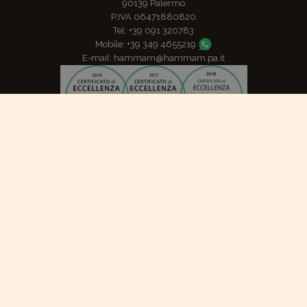
90139 Palermo
P.IVA 06471880820
Tel: +39 091 320783
Mobile: +39 349 4655219
E-mail: hammam@hammam.pa.it
TripAdvisor: certificato di eccellenza per gli anni 2016, 2017
ADDIOPIZZO, consumo ciritico - Pago chi non paga
Condizioni di vendita e rimborsi
Privacy Policy
Cookie Policy
Cookie Settings
Dichiarazione di accessibilità