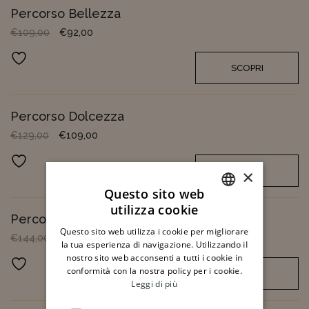
Percorso Bellezza
Il prezzo originale era: €109,00.
Il prezzo attuale è: €92,00.
€
109,00
€
92,00
Aggiungi ai preferiti
SCOPRI
Percorso Dolcezza
Il prezzo originale era: €129,00.
Il prezzo attuale è: €109,00.
€
129,00
€
109,00
Aggiungi ai preferiti
SCOPRI
×
Questo sito web
utilizza cookie
ITALIAN
Percorso Armonia
Questo sito web utilizza i cookie per migliorare
Il prezzo originale era: €144,00.
Il prezzo attuale è: €122,00.
€
144,00
€
122,00
ENGLISH
la tua esperienza di navigazione. Utilizzando il
nostro sito web acconsenti a tutti i cookie in
Aggiungi ai preferiti
conformità con la nostra policy per i cookie.
SCOPRI
Leggi di più