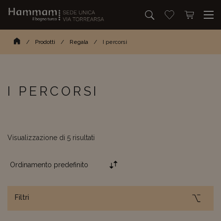
Cerca
Vai alla lista dei
Apri mini c
idebar filtri
Cerca…
Homepage
/
Prodotti
/
Regala
/
I percorsi
I PERCORSI
Visualizzazione di 5 risultati
La selezione di un'opzione r
Filtri