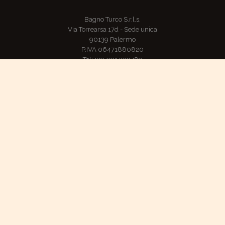
Bagno Turco S.r.l.s.
Via Torrearsa 17d - Sede unica
90139 Palermo
P.IVA 06471880820
Tel: +39 091 320783
Mobile: +39 349 4655219
E-mail: hammam@hammam.pa.it
TripAdvisor: certificato di eccellenza per gli anni 2016, 2017
ADDIOPIZZO, consumo ciritico - Pago chi non paga
Condizioni di vendita e rimborsi