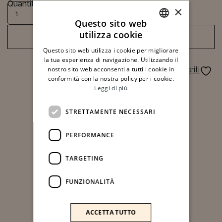
Quantità
Trattamento con Acqua Madre quantità
×
Questo sito web
utilizza cookie
AGGIUNGI AL CARRELLO
ITALIAN
Questo sito web utilizza i cookie per migliorare
ENGLISH
la tua esperienza di navigazione. Utilizzando il
nostro sito web acconsenti a tutti i cookie in
Aggiungi ai preferiti
conformità con la nostra policy per i cookie.
Leggi di più
STRETTAMENTE NECESSARI
PERFORMANCE
TARGETING
FUNZIONALITÀ
ACCETTA TUTTO