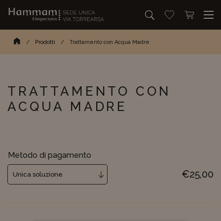
Cerca
Vai alla lista dei
Apri mini c
Cerca…
Homepage
/
Prodotti
/
Trattamento con Acqua Madre
TRATTAMENTO CON
ACQUA MADRE
Metodo di pagamento
€
25,00