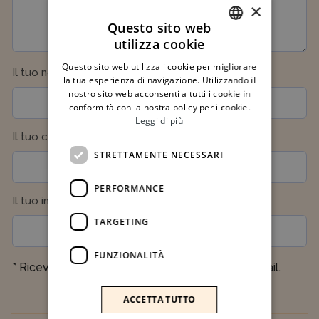
×
Questo sito web
utilizza cookie
ITALIAN
Questo sito web utilizza i cookie per migliorare
(required)
Il tuo nome
*
ENGLISH
la tua esperienza di navigazione. Utilizzando il
nostro sito web acconsenti a tutti i cookie in
conformità con la nostra policy per i cookie.
Leggi di più
(required)
Il tuo cognome
*
STRETTAMENTE NECESSARI
PERFORMANCE
(required)
Il tuo indirizzo email
*
TARGETING
FUNZIONALITÀ
* Riceverai il buono regalo a questo indirizzo email.
ACCETTA TUTTO