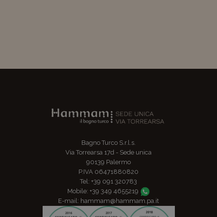
Bagno Turco S.r.l.s.
Via Torrearsa 17d - Sede unica
90139 Palermo
P.IVA 06471880820
Tel: +39 091 320783
Mobile: +39 349 4655219
E-mail: hammam@hammam.pa.it