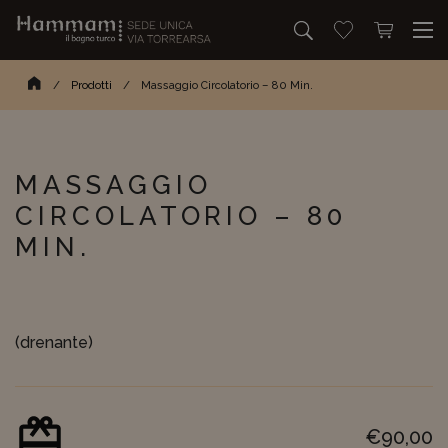
Cerca
Vai alla lista dei
Apri mini c
Cerca…
Homepage
/
Prodotti
/
Massaggio Circolatorio – 80 Min.
MASSAGGIO
CIRCOLATORIO – 80
MIN.
(drenante)
€
90,00